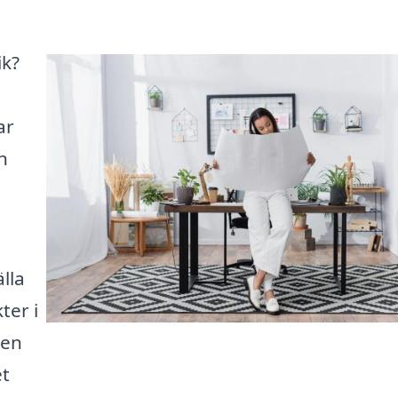
ik?
ar
n
lla
ter i
den
et