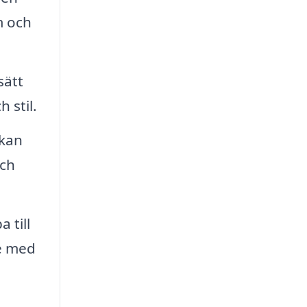
m och
sätt
 stil.
rkan
och
 till
je med