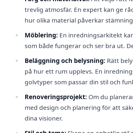
trevlig atmosfär. En expert kan ge rå
hur olika material påverkar stämnin
Möblering:
En inredningsarkitekt kan
som både fungerar och ser bra ut. De
Beläggning och belysning:
Rätt bely
på hur ett rum upplevs. En inrednin
golvtyper som passar din stil och funk
Renoveringsprojekt:
Om du planerar 
med design och planering för att säker
dina visioner.
Stil och tema:
Skapa en enhetlig stil 