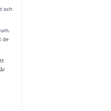
et och
 rum.
t de
tt
får