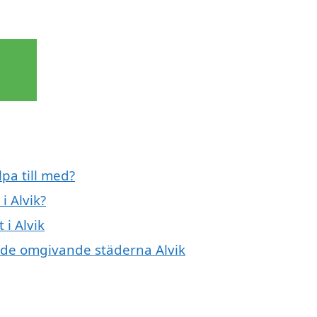
lpa till med?
i Alvik?
 i Alvik
 i de omgivande städerna Alvik