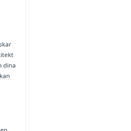
nskar
itekt
n dina
 kan
 en