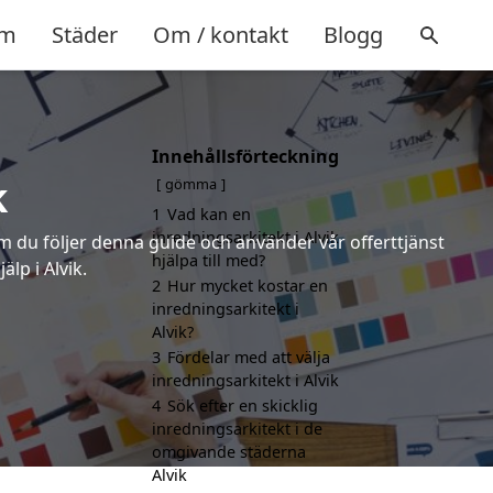
m
Städer
Om / kontakt
Blogg
Innehållsförteckning
k
gömma
1
Vad kan en
inredningsarkitekt i Alvik
om du följer denna guide och använder vår offerttjänst
hjälpa till med?
lp i Alvik.
2
Hur mycket kostar en
inredningsarkitekt i
Alvik?
3
Fördelar med att välja
inredningsarkitekt i Alvik
4
Sök efter en skicklig
inredningsarkitekt i de
omgivande städerna
Alvik