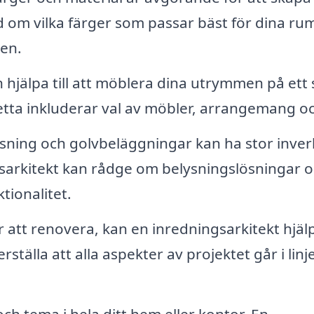
d om vilka färger som passar bäst för dina ru
gen.
 hjälpa till att möblera dina utrymmen på ett 
tta inkluderar val av möbler, arrangemang och
sning och golvbeläggningar kan ha stor inve
gsarkitekt kan rådge om belysningslösningar 
tionalitet.
att renovera, kan en inredningsarkitekt hjälpa
ställa att alla aspekter av projektet går i lin
och tema i hela ditt hem eller kontor. En